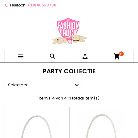
Telefoon:
+31648533736
0



shopping_cart
PARTY COLLECTIE

Selecteer
Item 1-4 van 4 in totaal item(s)