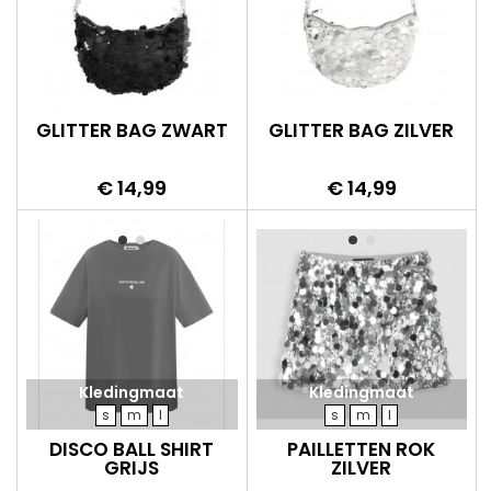
GLITTER BAG ZWART
GLITTER BAG ZILVER
Prijs
Prijs
€ 14,99
€ 14,99
Kledingmaat
Kledingmaat
s
m
l
s
m
l
DISCO BALL SHIRT
PAILLETTEN ROK
GRIJS
ZILVER