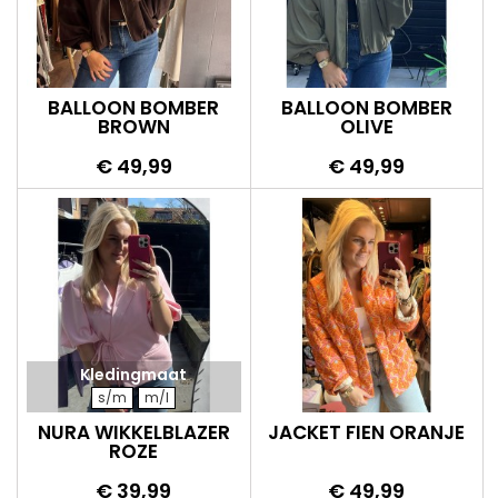
BALLOON BOMBER
BALLOON BOMBER
BROWN
OLIVE
Prijs
Prijs
€ 49,99
€ 49,99
Kledingmaat
s/m
m/l
NURA WIKKELBLAZER
JACKET FIEN ORANJE
ROZE
Prijs
Prijs
€ 39,99
€ 49,99