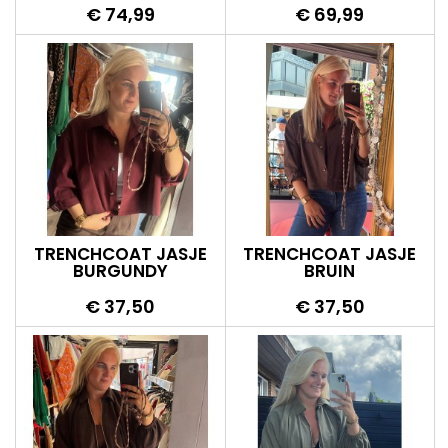
Prijs
Prijs
€ 74,99
€ 69,99
TRENCHCOAT JASJE
TRENCHCOAT JASJE
BURGUNDY
BRUIN
Prijs
Prijs
€ 37,50
€ 37,50