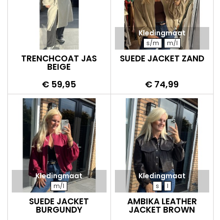
Kledingmaat
s/m
m/l
TRENCHCOAT JAS
SUEDE JACKET ZAND
BEIGE
Prijs
Prijs
€ 59,95
€ 74,99
Kledingmaat
Kledingmaat
m/l
s
l
SUEDE JACKET
AMBIKA LEATHER
BURGUNDY
JACKET BROWN