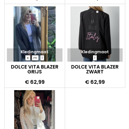
Kledingmaat
Kledingmaat
s
m
l
l
DOLCE VITA BLAZER
DOLCE VITA BLAZER
GRIJS
ZWART
Prijs
Prijs
€ 62,99
€ 62,99