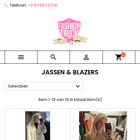
Telefoon:
+31648533736
0



shopping_cart
JASSEN & BLAZERS

Selecteer
Item 1-13 van 13 in totaal item(s)