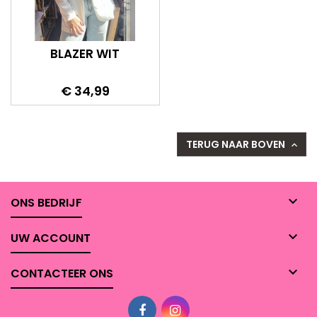
BLAZER WIT
Prijs
€ 34,99
TERUG NAAR BOVEN


ONS BEDRIJF

UW ACCOUNT

CONTACTEER ONS