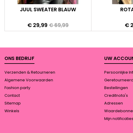
JUUL SWEATER BLAUW
ROT
Prijs
Normale
Prij
€ 29,99
€ 
€ 69,99
prijs
ONS BEDRIJF
UW ACCOU
Verzenden & Retourneren
Persoonlijke In
Algemene Voorwaarden
Geretourneer
Fashion party
Bestellingen
Contact
Creditnota's
Sitemap
Adressen
Winkels
Waardebonne
Mijn notificatie