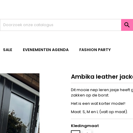

SALE
EVENEMENTEN AGENDA
FASHION PARTY
Ambika leather jac
Dit mooie nep leren jasje heeft 
zakken op de borst.
Het is een wat korter model!
Maat: S, M en L (valt op maat).
Kledingmaat