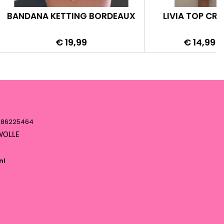
BANDANA KETTING BORDEAUX
LIVIA TOP CR
Prijs
Prijs
N
€ 19,99
€ 14,99
€
pr
: 86225464
 ZWOLLE
nl