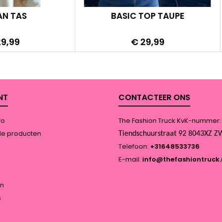
AN TAS
BASIC TOP TAUPE
s
Prijs
29,99
€ 29,99
NT
CONTACTEER ONS
fo
The Fashion Truck KvK-nummer
de producten
Tiendschuurstraat 92 8043XZ
Telefoon:
+31648533736
E-mail:
info@thefashiontruck.
n
s