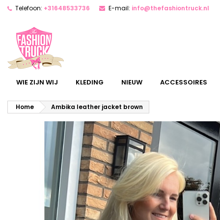
Telefoon:
+31648533736
E-mail:
info@thefashiontruck.nl
WIE ZIJN WIJ
KLEDING
NIEUW
ACCESSOIRES
Home
Ambika leather jacket brown