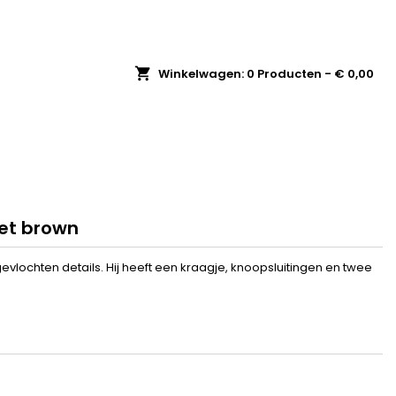
shopping_cart
Winkelwagen:
0
Producten - € 0,00
ket brown
gevlochten details. Hij heeft een kraagje, knoopsluitingen en twee