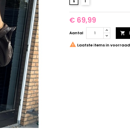
s
l
€ 69,99
Aantal


Laatste items in voorraad