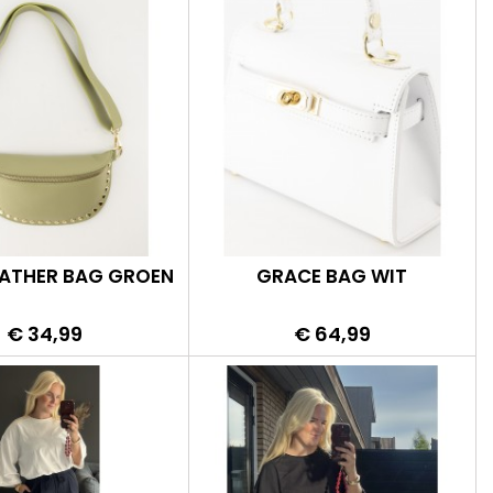
EATHER BAG GROEN
GRACE BAG WIT
Prijs
Prijs
€ 34,99
€ 64,99