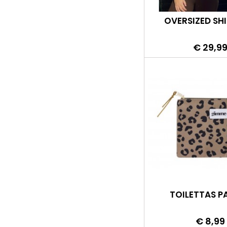
OVERSIZED SH
Prijs
€ 29,9
TOILETTAS P
Prijs
€ 8,99