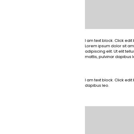
I am text block. Click edit
Lorem ipsum dolor sit am
adipiscing elit. Ut elit te
mattis, pulvinar dapibus l
I am text block. Click edit
dapibus leo.