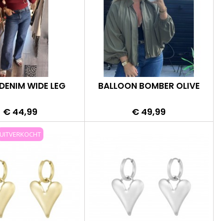
DENIM WIDE LEG
BALLOON BOMBER OLIVE
Prijs
Prijs
€ 44,99
€ 49,99
UITVERKOCHT