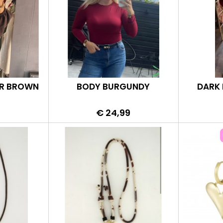
ER BROWN
BODY BURGUNDY
DARK 
Prijs
9
€ 24,99