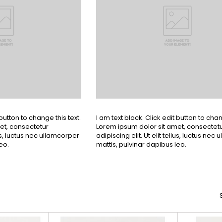
 button to change this text.
I am text block. Click edit button to chan
et, consectetur
Lorem ipsum dolor sit amet, consectet
llus, luctus nec ullamcorper
adipiscing elit. Ut elit tellus, luctus nec
eo.
mattis, pulvinar dapibus leo.