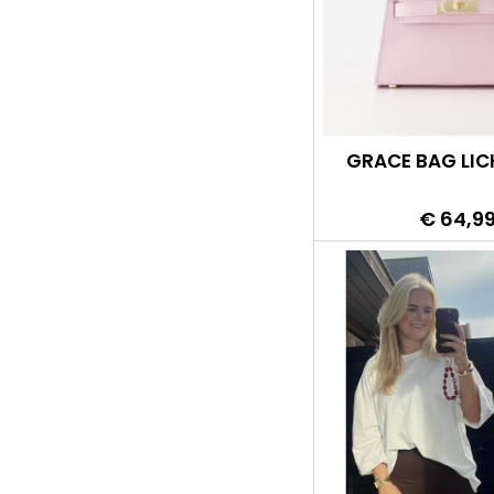
GRACE BAG LIC
Prijs
€ 64,9