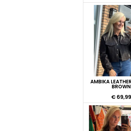
AMBIKA LEATHE
BROWN
Prijs
€ 69,9