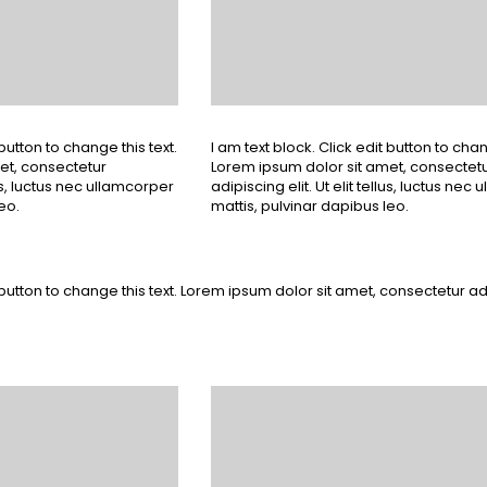
 button to change this text.
I am text block. Click edit button to chan
et, consectetur
Lorem ipsum dolor sit amet, consectet
llus, luctus nec ullamcorper
adipiscing elit. Ut elit tellus, luctus nec
eo.
mattis, pulvinar dapibus leo.
 button to change this text. Lorem ipsum dolor sit amet, consectetur adip