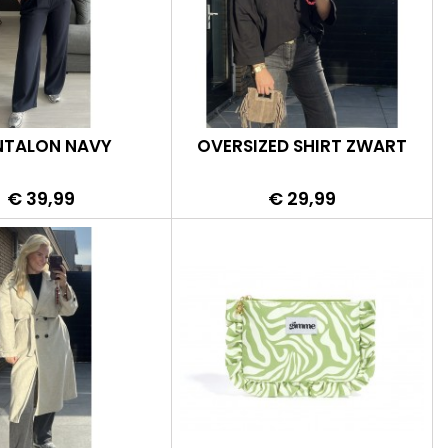
NTALON NAVY
OVERSIZED SHIRT ZWART
Prijs
Prijs
€ 39,99
€ 29,99