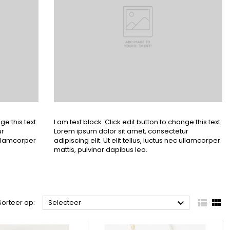
ge this text.
I am text block. Click edit button to change this text.
ur
Lorem ipsum dolor sit amet, consectetur
 ullamcorper
adipiscing elit. Ut elit tellus, luctus nec ullamcorper
mattis, pulvinar dapibus leo.



Sorteer op:
Selecteer