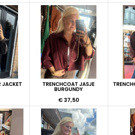
R JACKET
TRENCHCOAT JASJE
TRENCHC
BURGUNDY
Prijs
9
€ 37,50