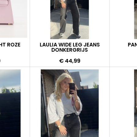
HT ROZE
LAULIA WIDE LEG JEANS
PA
DONKERGRIJS
Prijs
9
€ 44,99