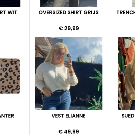
IRT WIT
OVERSIZED SHIRT GRIJS
TRENCH
Prijs
9
€ 29,99
ANTER
VEST ELIANNE
SUED
Prijs
€ 49,99