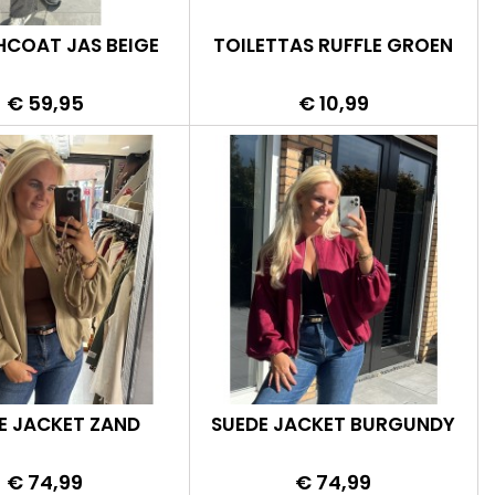
COAT JAS BEIGE
TOILETTAS RUFFLE GROEN
Prijs
Prijs
€ 59,95
€ 10,99
E JACKET ZAND
SUEDE JACKET BURGUNDY
Prijs
Prijs
€ 74,99
€ 74,99