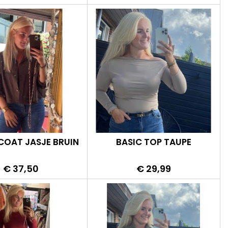
OAT JASJE BRUIN
BASIC TOP TAUPE
Prijs
Prijs
€ 37,50
€ 29,99