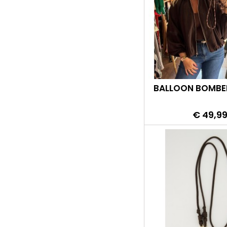
BALLOON BOMB
Prijs
€ 49,9