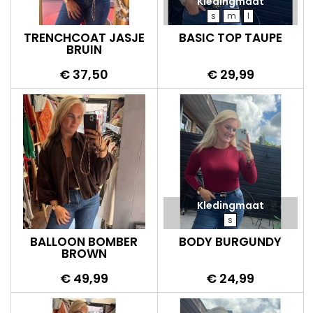
Kledingmaat
s
m
l
TRENCHCOAT JASJE
BASIC TOP TAUPE
BRUIN
Prijs
Prijs
€ 37,50
€ 29,99
Kledingmaat
s
BALLOON BOMBER
BODY BURGUNDY
BROWN
Prijs
Prijs
€ 49,99
€ 24,99