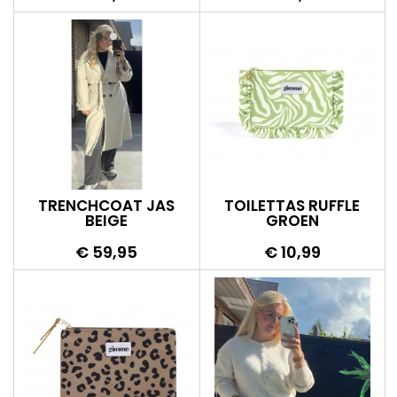
TRENCHCOAT JAS
TOILETTAS RUFFLE
BEIGE
GROEN
Prijs
Prijs
€ 59,95
€ 10,99