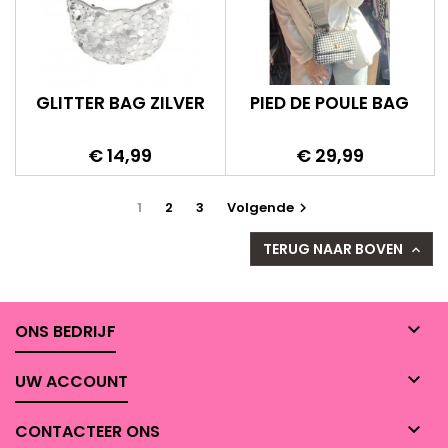
GLITTER BAG ZILVER
PIED DE POULE BAG
Prijs
Prijs
€ 14,99
€ 29,99
1
2
3
Volgende

TERUG NAAR BOVEN


ONS BEDRIJF

UW ACCOUNT

CONTACTEER ONS