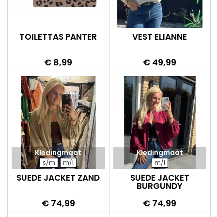
TOILETTAS PANTER
VEST ELIANNE
Prijs
Prijs
€ 8,99
€ 49,99
Kledingmaat
Kledingmaat
s/m
m/l
m/l
SUEDE JACKET ZAND
SUEDE JACKET
BURGUNDY
Prijs
Prijs
€ 74,99
€ 74,99