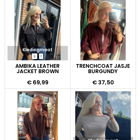
Kledingmaat
s
l
AMBIKA LEATHER
TRENCHCOAT JASJE
JACKET BROWN
BURGUNDY
Prijs
Prijs
€ 69,99
€ 37,50