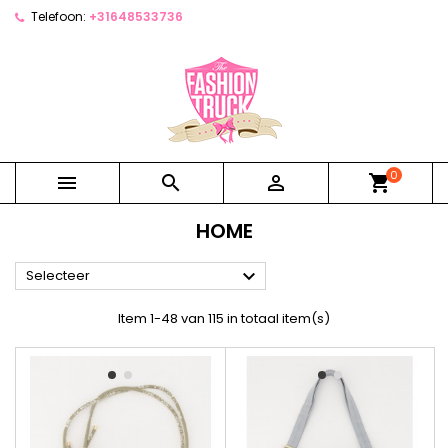
Telefoon:
+31648533736
0



shopping_cart
HOME

Selecteer
Item 1-48 van 115 in totaal item(s)