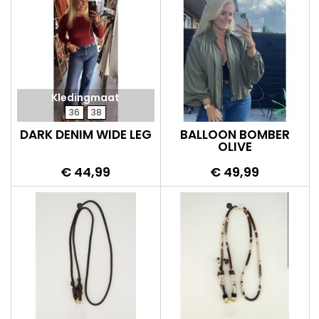
Kledingmaat
36
38
DARK DENIM WIDE LEG
BALLOON BOMBER
OLIVE
Prijs
Prijs
€ 44,99
€ 49,99