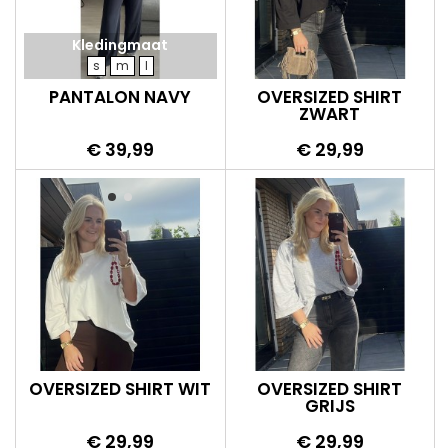
Kledingmaat
s
m
l
PANTALON NAVY
OVERSIZED SHIRT
ZWART
Prijs
Prijs
€ 39,99
€ 29,99
OVERSIZED SHIRT WIT
OVERSIZED SHIRT
GRIJS
Prijs
Prijs
€ 29,99
€ 29,99