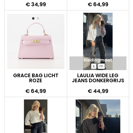
Prijs
Prijs
€ 34,99
€ 64,99
Kledingmaat
s
m
GRACE BAG LICHT
LAULIA WIDE LEG
ROZE
JEANS DONKERGRIJS
Prijs
Prijs
€ 64,99
€ 44,99