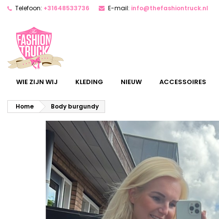
Telefoon:
+31648533736
E-mail:
info@thefashiontruck.nl
WIE ZIJN WIJ
KLEDING
NIEUW
ACCESSOIRES
Home
Body burgundy