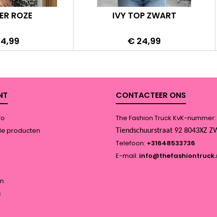
ER ROZE
IVY TOP ZWART
s
Prijs
34,99
€ 24,99
NT
CONTACTEER ONS
fo
The Fashion Truck KvK-nummer
de producten
Tiendschuurstraat 92 8043XZ
Telefoon:
+31648533736
E-mail:
info@thefashiontruck.
n
s