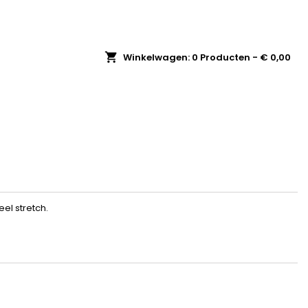
shopping_cart
Winkelwagen:
0
Producten - € 0,00
el stretch.