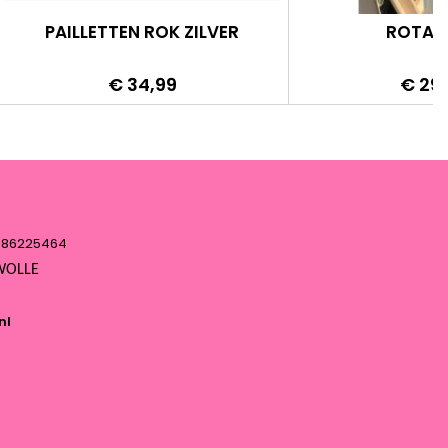
PAILLETTEN ROK ZILVER
ROTAN
Prijs
Prijs
€ 34,99
€ 29
: 86225464
 ZWOLLE
nl