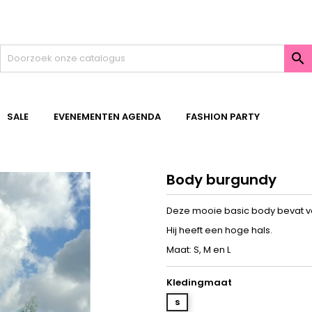

SALE
EVENEMENTEN AGENDA
FASHION PARTY
Body burgundy
Deze mooie basic body bevat ve
Hij heeft een hoge hals.
Maat: S, M en L
Kledingmaat
s