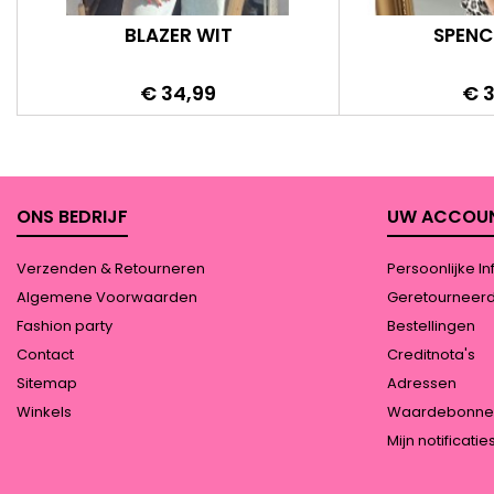
BLAZER WIT
SPENC
Prijs
Prij
€ 34,99
€ 
ONS BEDRIJF
UW ACCOU
Verzenden & Retourneren
Persoonlijke In
Algemene Voorwaarden
Geretourneer
Fashion party
Bestellingen
Contact
Creditnota's
Sitemap
Adressen
Winkels
Waardebonne
Mijn notificatie